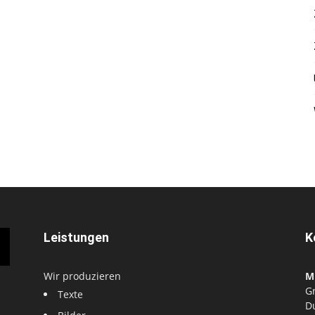
Leistungen
K
Wir produzieren
M
G
Texte
D