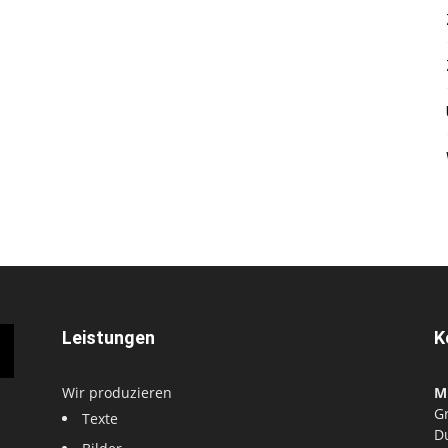
Leistungen
K
Wir produzieren
M
G
Texte
D