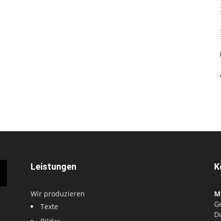
Leistungen
K
Wir produzieren
M
G
Texte
D