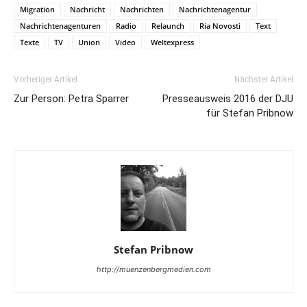
Migration
Nachricht
Nachrichten
Nachrichtenagentur
Nachrichtenagenturen
Radio
Relaunch
Ria Novosti
Text
Texte
TV
Union
Video
Weltexpress
Vorheriger Artikel
Nächster Artikel
Zur Person: Petra Sparrer
Presseausweis 2016 der DJU
für Stefan Pribnow
Stefan Pribnow
http://muenzenbergmedien.com