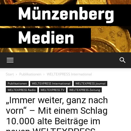
Münzenberg
Start
Publikationen
WELTEXPRESS International
Publikationen
WELTEXPRESS International
WELTEXPRESS Journal
WELTEXPRESS Radio
WELTEXPRESS TV
WELTEXPRESS Zeitung
Medien
„Immer weiter, ganz nach
vorn“ – Mit einem Schlag
10.000 alte Beiträge im