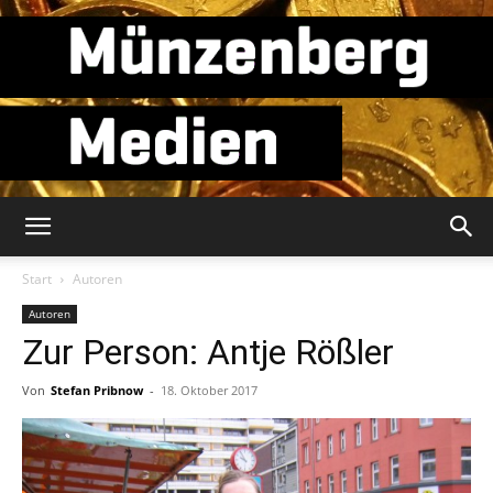
Münzenberg
Start
Autoren
Autoren
Zur Person: Antje Rößler
Medien
Von
Stefan Pribnow
-
18. Oktober 2017