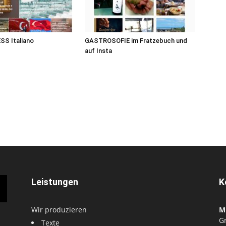
S Italiano
GASTROSOFIE im Fratzebuch und
auf Insta
Leistungen
K
Wir produzieren
M
G
Texte