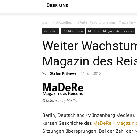
ÜBER UNS
Start
Aktuelles
Weiter Wachstum beim MaDeRe – 
Aktuelles
Publikationen
MaDeRe - Magazin des Reisens
Weiter Wachstu
Magazin des Rei
Von
Stefan Pribnow
-
14. Juni 2016
© Münzenberg Medien
Berlin, Deutschland (Münzenberg Medien). Un
kurzen Geschichte des
MaDeRe – Magazin 
Sitzungen übersprungen. Bei der Zahl der 