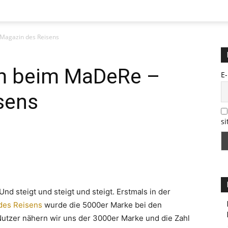
Münzenberg
Magazin des Reisens
m beim MaDeRe –
Medien
E
sens
si
d steigt und steigt und steigt. Erstmals in der
des Reisens
wurde die 5000er Marke bei den
Nutzer nähern wir uns der 3000er Marke und die Zahl