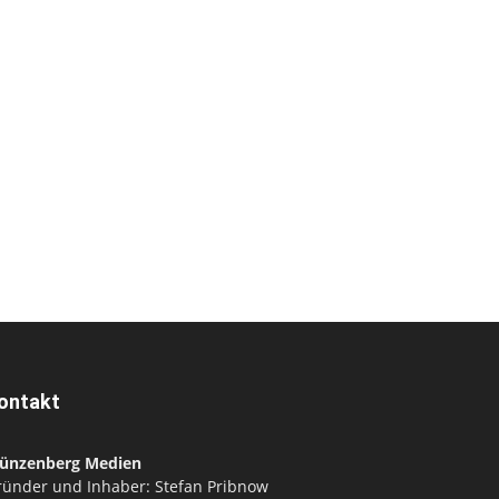
ontakt
ünzenberg Medien
ründer und Inhaber: Stefan Pribnow