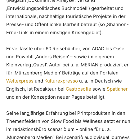
(Magazin ‚Dokument & Analyse‘, Versand
‚Entwicklungspolitisches Buchmodell‘) gearbeitet und
internationale, nachhaltige touristische Projekte in der
Presse- und Öffentlichkeitsarbeit betreut (so ‚Shannon-
Erne-Link‘ in einem einstigen Krisengebiet).
Er verfasste über 60 Reisebücher, von ADAC bis Oase
und Rowohlt ‚Anders Reisen‘ – sowie im eigenem
Kleinverlag ‚Quest‘. Autor bei u. a. MERIAN produziert er
für ‚Münzenberg Medien‘ Beiträge auf den Portalen
Weltexpress
und
Kulturexpresso
u. a. in Deutsch wie
Englisch, ist Redakteur bei
Gastrosofie
sowie
Spatianer
und an der Konzeption neuer Pages beteiligt.
Seine langjährige Erfahrung bei Printprodukten in den
Themenfeldern von Slow Food bis Wellness setzt er nun
im redaktionsbüro scenariò um – online für u. a.
‚Münzenberg Medien’. Bei scenariò audiovisual journeys