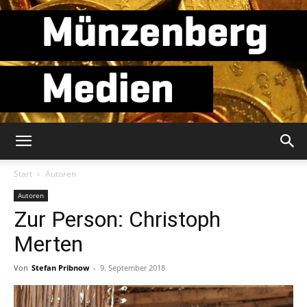
Münzenberg
Start
Autoren
Autoren
Zur Person: Christoph
Medien
Merten
Von
Stefan Pribnow
-
9. September 2018