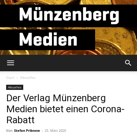
Münzenberg
Start
Aktuelles
Aktuelles
Der Verlag Münzenberg
Medien
Medien bietet einen Corona-
Rabatt
Von
Stefan Pribnow
-
25. März 2020